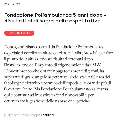
12.20.2022
seguici su
Fondazione Poliambulanza 5 anni dopo -
Risultati al di sopra delle aspettative
CASE HISTORIES
netzerotube
Dopo 5 anni siamo tornati da Fondazione Poliambulanza,
ospedale d'eccellenza situato nel nord Italia (Brescia), per fare
il punto della situazione sui risultati ottenuti dopo
l'installazione dell'impianto di trigenerazione da 2 MW.
L'investimento, che è stato ripagato in meno di 3 anni, ha
superato di gran lunga le aspettative: soddisfa il 75% circa del
fabbisogno elettrico e termico dell'ospedale lavorando più di
8000 ore l'anno. Ma Fondazione Poliabulanza non si ferma
qui e continua ad investire in fonti rinnovabili e per
ottimizzare la gestione delle risorse energetiche.
Original language
:
Italian