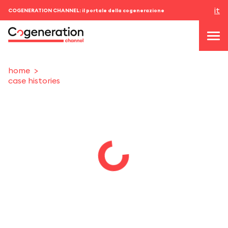
it
COGENERATION CHANNEL: il portale della cogenerazione
home
case histories
topics
news & eventi
eventi
chi siamo
contatti
ACCEDI