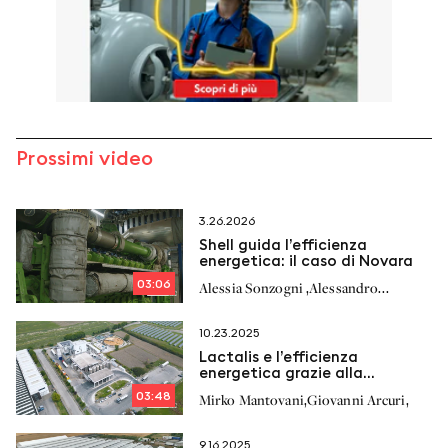
Prossimi video
3.26.2026
Shell guida l’efficienza
energetica: il caso di Novara
03:06
,
Alessia Sonzogni
Alessandro
,
,
Richelmi
Stefano Milan
10.23.2025
Lactalis e l’efficienza
energetica grazie alla
cogenerazione
03:48
,
,
Mirko Mantovani
Giovanni Arcuri
9.16.2025