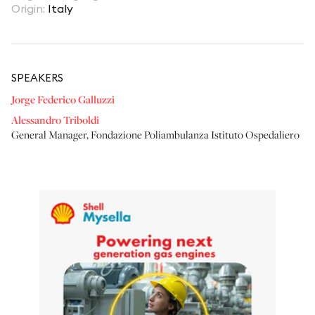
Origin
:
Italy
SPEAKER
S
Jorge Federico Galluzzi
Alessandro Triboldi
General Manager
,
Fondazione Poliambulanza Istituto Ospedaliero