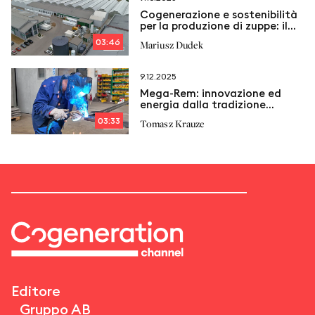
Cogenerazione e sostenibilità
per la produzione di zuppe: il
modello Nowalijka
03:46
Mariusz Dudek
9.12.2025
Mega‑Rem: innovazione ed
energia dalla tradizione
industriale
03:33
Tomasz Krauze
Editore
Gruppo AB