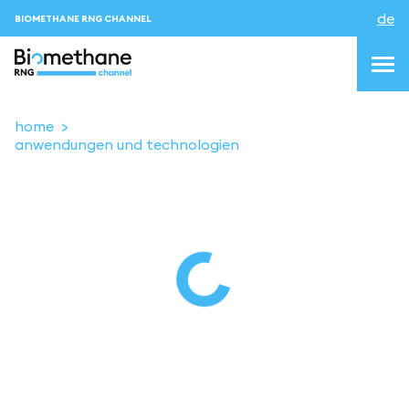
de
BIOMETHANE RNG CHANNEL
home
anwendungen und technologien
topics
blog&news
Veranstaltungen
About us
Kontakt
ANMELDEN