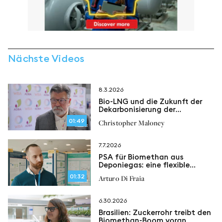
Nächste Videos
8.3.2026
Bio-LNG und die Zukunft der
Dekarbonisierung der
Schifffahrt
01:49
Christopher Maloney
7.7.2026
PSA für Biomethan aus
Deponiegas: eine flexible
Lösung zur
01:32
Arturo Di Fraia
Methanrückgewinnung
6.30.2026
Brasilien: Zuckerrohr treibt den
Biomethan-Boom voran