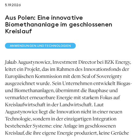
5.19.2026
folgen sie uns auf
Aus Polen: Eine innovative
Biomethananlage im geschlossenen
Kreislauf
ANWENDUNGEN UND TECHNOLOGIEN
netzerotube
Jakub Augustynowicz, Investment Director bei BZK Energy,
leitet ein Projekt, das im Rahmen des Innovationsfonds der
Europäischen Kommission mit dem Seal of Sovereignty
ausgezeichnet wurde. Sein Unternehmen entwickelt Biogas-
und Biomethananlagen, übernimmt die Bauphase und
vermarktet erneuerbare Energie mit starkem Fokus auf
Kreislaufwirtschaft in der Landwirtschaft. Laut
Augustynowicz liegt die Innovation nicht in einer neuen
Technologie, sondern in der einzigartigen Integration
bestehender Systeme: eine Anlage im geschlossenen
Kreislauf, die ihre eigene Energie produziert, keine Gerüche