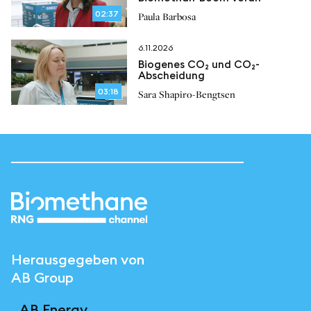
02:37
Paula Barbosa
6.11.2026
Biogenes CO₂ und CO₂-
Abscheidung
03:18
Sara Shapiro-Bengtsen
Herausgegeben von
AB Group
AB Energy