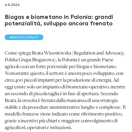
6.4.2026
Biogas e biometano in Polonia: grandi
seguici su
potenzialità, sviluppo ancora frenato
MERCATO E POLICY
Come spiega Beata Wiszniewska (Regulation and Advocacy,
Polska Grupa Biogazowa), la Polonia è un grande Paese
netzerotube
agricolo con un forte potenziale per biogas e biometano.
Nonostante questo, il settore è ancora poco sviluppato, con
circa 400 piccoli impianti per la produzione di energia. Ad
oggi esiste solo un impianto di biometano operativo, mentre
un secondo di piccola taglia è in fase di apertura. Secondo
Beata, la crescita è frenata dalla mancanza di una strategia
stabile e da procedure amministrative lunghe e complesse. Il
modello francese viene indicato come riferimento positivo,
grazie a incentivi più chiari e maggiore coinvolgimento di
agricoltori, operatori e istituzioni.