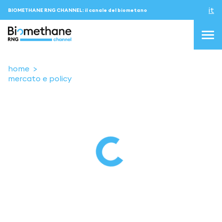
it
BIOMETHANE RNG CHANNEL: il canale del biometano
home
mercato e policy
topics
blog & news
eventi
Podcast
About us
Contatti
ACCEDI