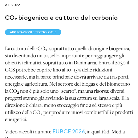
6.11.2026
CO₂ biogenica e cattura del carbonio
seguici su
APPLICAZIONI E TECNOLOGIE
La cattura della CO₂, soprattutto quella di origine biogenica,
sta diventando un tassello importante per raggiungere gli
obiettivi climatici, soprattutto in Danimarca. Entro il 2030 il
netzerotube
CCS potrebbe coprire fino al 10–15% delle riduzioni
necessarie, ma la parte principale dovrà arrivare da trasporti,
energia e agricoltura. Nel settore del biogas e del biometano
la CO₂ non è più solo uno “scarto”, ma una risorsa: diversi
progetti stanno già avviando la sua cattura su larga scala. E la
direzione è chiara: meno stoccaggio fine a sé stesso e più
utilizzo della CO₂ per produrre nuovi combustibili e prodotti
energetici.
Video raccolti durante
EUBCE 2026
, in qualità di Media