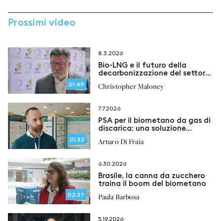
Prossimi video
8.3.2026
Bio-LNG e il futuro della
decarbonizzazione del settore
marittimo
01:49
Christopher Maloney
7.7.2026
PSA per il biometano da gas di
discarica: una soluzione
flessibile per il recupero del
01:32
Arturo Di Fraia
metano
6.30.2026
Brasile, la canna da zucchero
traina il boom del biometano
02:37
Paula Barbosa
5.19.2026