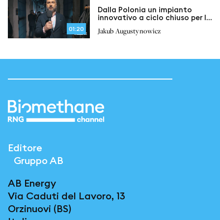
Dalla Polonia un impianto
innovativo a ciclo chiuso per la
produzione di biometano
01:20
Jakub Augustynowicz
Editore
Gruppo AB
AB Energy
Via Caduti del Lavoro, 13
Orzinuovi (BS)