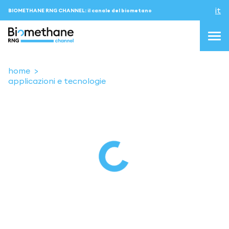
it
BIOMETHANE RNG CHANNEL: il canale del biometano
home
applicazioni e tecnologie
topics
blog & news
eventi
Podcast
About us
Contatti
ACCEDI