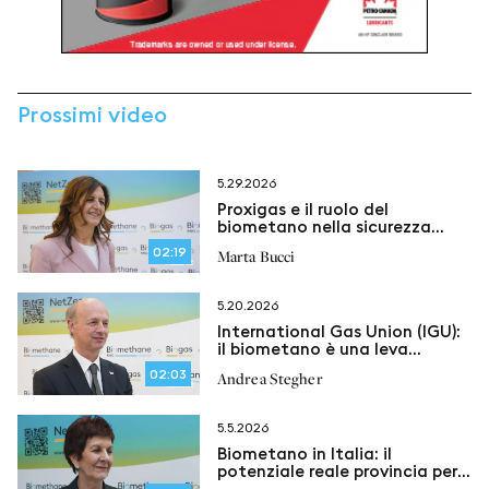
Prossimi video
5.29.2026
Proxigas e il ruolo del
biometano nella sicurezza
energetica italiana
02:19
Marta Bucci
5.20.2026
International Gas Union (IGU):
il biometano è una leva
concreta per un’energia in
02:03
Andrea Stegher
evoluzione
5.5.2026
Biometano in Italia: il
potenziale reale provincia per
provincia