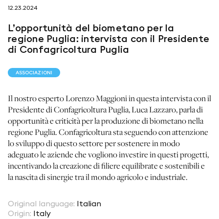
12.23.2024
L’opportunità del biometano per la
seguici su
regione Puglia: intervista con il Presidente
di Confagricoltura Puglia
ASSOCIAZIONI
Il nostro esperto Lorenzo Maggioni in questa intervista con il
netzerotube
Presidente di Confagricoltura Puglia, Luca Lazzaro, parla di
opportunità e criticità per la produzione di biometano nella
regione Puglia. Confagricoltura sta seguendo con attenzione
lo sviluppo di questo settore per sostenere in modo
adeguato le aziende che vogliono investire in questi progetti,
incentivando la creazione di filiere equilibrate e sostenibili e
la nascita di sinergie tra il mondo agricolo e industriale.
Original language
:
Italian
Origin
:
Italy