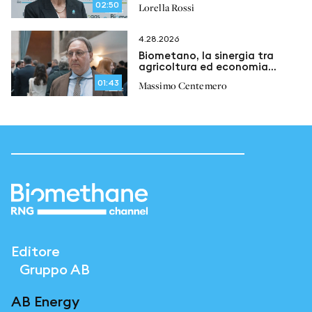
02:50
Lorella Rossi
4.28.2026
Biometano, la sinergia tra
agricoltura ed economia
circolare
01:43
Massimo Centemero
Editore
Gruppo AB
AB Energy