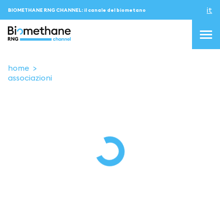
it
BIOMETHANE RNG CHANNEL: il canale del biometano
home
associazioni
topics
blog & news
eventi
Podcast
About us
Contatti
ACCEDI