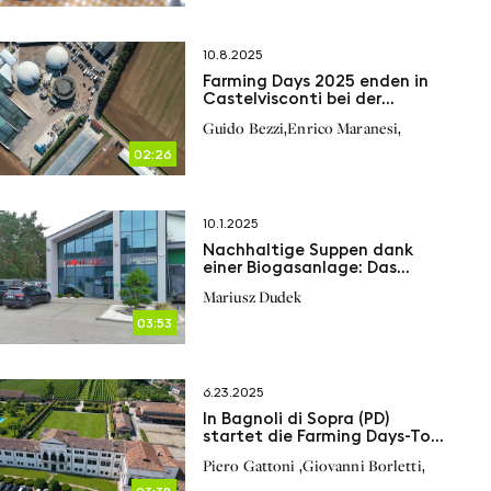
10.8.2025
Farming Days 2025 enden in
Castelvisconti bei der
Azienda Agricola Salera
,
,
Guido Bezzi
Enrico Maranesi
02:26
10.1.2025
Nachhaltige Suppen dank
einer Biogasanlage: Das
Beispiel Nowalijka
Mariusz Dudek
03:53
6.23.2025
In Bagnoli di Sopra (PD)
startet die Farming Days-Tour
neu – mit Fokus auf Biogas,
,
,
Piero Gattoni
Giovanni Borletti
Innovation und nachhaltige
Landwirtschaft