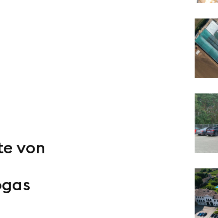
te von
ogas