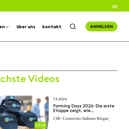
de
en
über uns
kontakt
ANMELDEN
chste Videos
7.3.2026
Farming Days 2026: Die erste
Etappe zeigt, wie
landwirtschaftliches
CIB (Consorzio Italiano Biogas)
Biomethan die Zukunft der
Landwirtschaft gestaltet
03:05