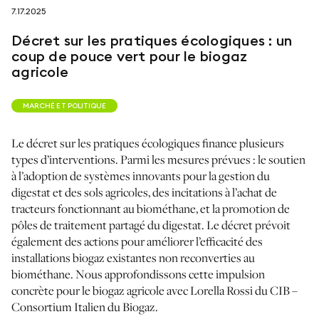
7.17.2025
suivez-nous sur
Décret sur les pratiques écologiques : un
coup de pouce vert pour le biogaz
agricole
MARCHÉ ET POLITIQUE
netzerotube
Le décret sur les pratiques écologiques finance plusieurs
types d’interventions. Parmi les mesures prévues : le soutien
à l’adoption de systèmes innovants pour la gestion du
digestat et des sols agricoles, des incitations à l’achat de
tracteurs fonctionnant au biométhane, et la promotion de
pôles de traitement partagé du digestat. Le décret prévoit
également des actions pour améliorer l’efficacité des
installations biogaz existantes non reconverties au
biométhane. Nous approfondissons cette impulsion
concrète pour le biogaz agricole avec Lorella Rossi du CIB –
Consortium Italien du Biogaz.