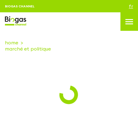
fr
BIOGAS CHANNEL
home
marché et politique
topics
blog & news
Evenements
About us
Contacts
CONNEXION