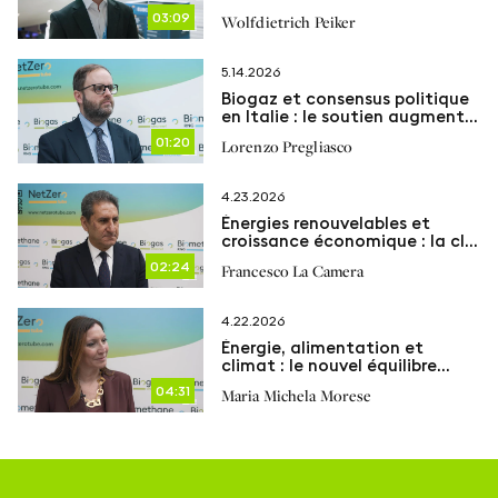
décisif
03:09
Wolfdietrich Peiker
5.14.2026
Biogaz et consensus politique
en Italie : le soutien augmente,
mais la communication avec
01:20
Lorenzo Pregliasco
les territoires reste un enjeu clé
4.23.2026
Énergies renouvelables et
croissance économique : la clé
d’un avenir résilient
02:24
Francesco La Camera
4.22.2026
Énergie, alimentation et
climat : le nouvel équilibre
passe par le biogaz
04:31
Maria Michela Morese