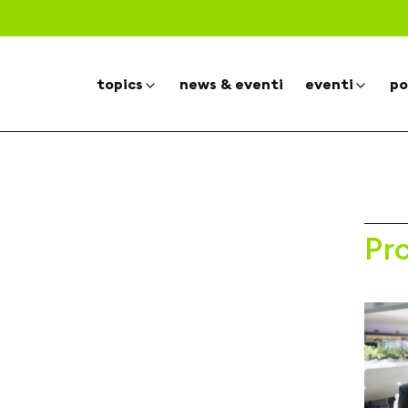
topics
news & eventi
eventi
po
Pr