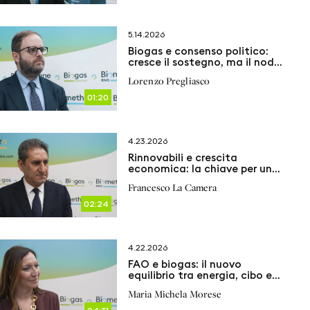
5.14.2026
Biogas e consenso politico:
cresce il sostegno, ma il nodo
resta la comunicazione con i
Lorenzo Pregliasco
territori
01:20
4.23.2026
Rinnovabili e crescita
economica: la chiave per un
futuro resiliente
Francesco La Camera
02:24
4.22.2026
FAO e biogas: il nuovo
equilibrio tra energia, cibo e
clima
Maria Michela Morese