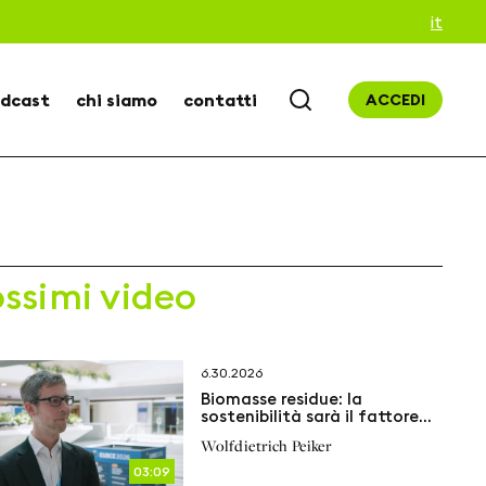
it
dcast
chi siamo
contatti
ACCEDI
ossimi video
6.30.2026
Biomasse residue: la
sostenibilità sarà il fattore
decisivo
Wolfdietrich Peiker
03:09