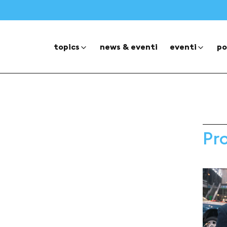
topics
news & eventi
eventi
po
Pr