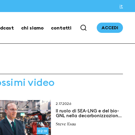
it
dcast
chi siamo
contatti
ACCEDI
ossimi video
2.17.2026
Il ruolo di SEA-LNG e del bio-
GNL nella decarbonizzazione
del trasporto marittimo
Steve Esau
02:19