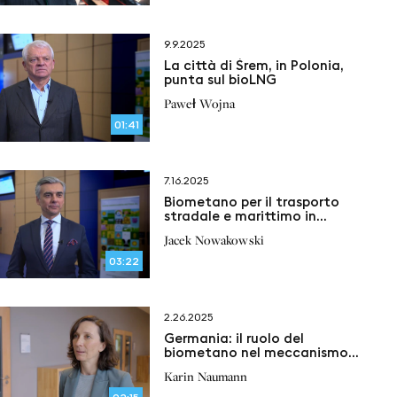
9.9.2025
La città di Śrem, in Polonia,
punta sul bioLNG
Paweł Wojna
01:41
7.16.2025
Biometano per il trasporto
stradale e marittimo in
Polonia: intervista con la
Jacek Nowakowski
Polish LNG & bioLNG Platform
03:22
2.26.2025
Germania: il ruolo del
biometano nel meccanismo
della quota GHG
Karin Naumann