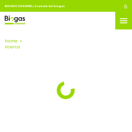
it
BIOGAS CHANNEL: il canale del biogas
home
ricerca
topics
blog & news
eventi
Podcast
About us
contatti
ACCEDI