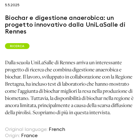
5.5.2025
Biochar e digestione anaerobica: un
seguici su
progetto innovativo dalla UniLaSalle di
Rennes
RICERCA
Dalla scuola UniLaSalle di Rennes arriva un interessante
netzerotube
progetto di ricerca che combina digestione anaerobica e
biochar. Il lavoro, sviluppato in collaborazione con la Regione
Bretagna, ha incluso test di laboratorio che hanno mostrato
come l’aggiunta di biochar migliori la resa nella produzione di
biometano. Tuttavia, la disponibilità di biochar nella regione è
ancora limitata, principalmente a causa della scarsa diffusione
della pirolisi. Scopriamo di più in questa intervista.
Original language
:
French
Origin
:
France