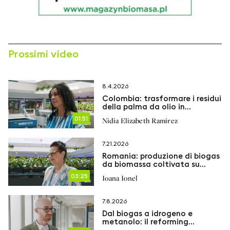
Prossimi video
8.4.2026
Colombia: trasformare i residui
della palma da olio in
bioprodotti sostenibili
01:51
Nidia Elizabeth Ramirez
7.21.2026
Romania: produzione di biogas
da biomassa coltivata su
terreni post-minerari
03:25
Ioana Ionel
7.8.2026
Dal biogas a idrogeno e
metanolo: il reforming
elettrificato apre nuove