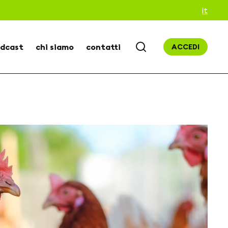
it
dcast
chi siamo
contatti
ACCEDI