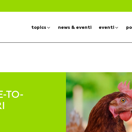
topics
news & eventi
eventi
po
E-TO-
I