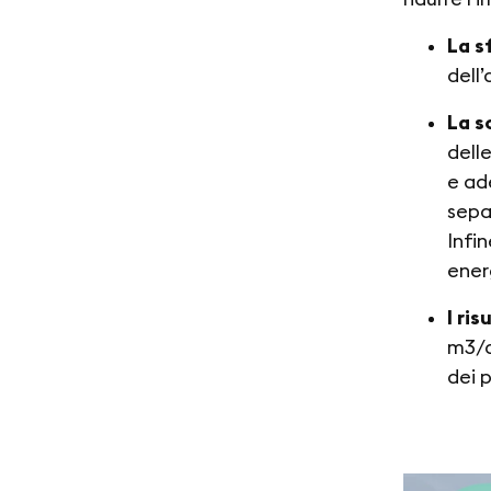
La s
dell’
La s
dell
e ad
sepa
Infi
ener
I ris
m3/d
dei p