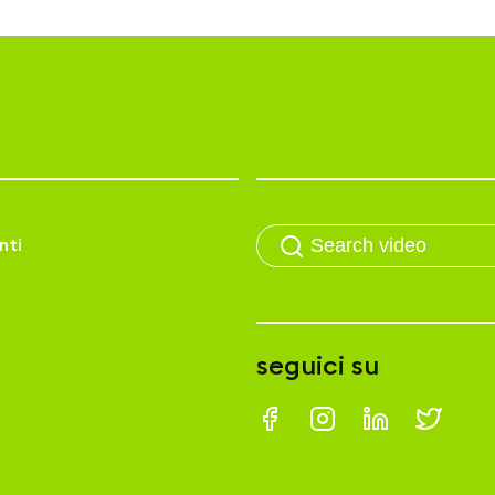
nti
seguici su