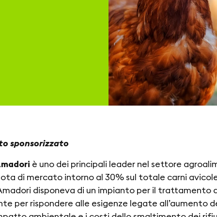
o sponsorizzato
Amadori
è uno dei principali leader nel settore agroali
ota di mercato intorno al 30% sul totale carni avicole i
madori disponeva di un impianto per il trattamento d
ente per rispondere alle esigenze legate all’aumento de
impatto ambientale e i costi dello smaltimento dei rifiu