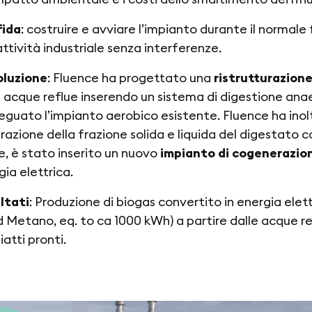
fida
: costruire e avviare l’impianto durante il normal
attività industriale senza interferenze.
oluzione
: Fluence ha progettato una
ristrutturazion
e acque reflue inserendo un sistema di digestione an
eguato l’impianto aerobico esistente. Fluence ha inolt
razione della frazione solida e liquida del digestato 
ne, è stato inserito un nuovo
impianto di cogenerazio
gia elettrica.
ultati
: Produzione di biogas convertito in energia ele
 Metano, eq. to ca 1000 kWh) a partire dalle acque ref
iatti pronti.