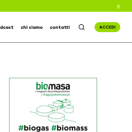
it
dcast
chi siamo
contatti
ACCEDI