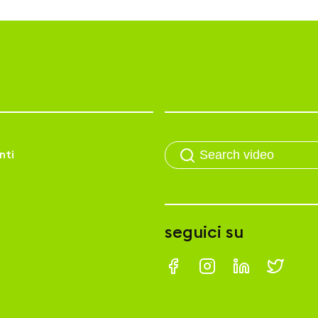
nti
seguici su