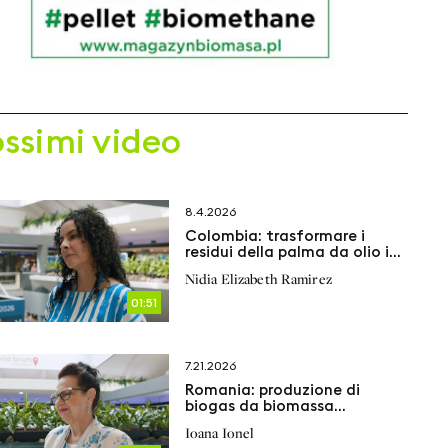
ossimi video
8.4.2026
Colombia: trasformare i
residui della palma da olio in
bioprodotti sostenibili
Nidia Elizabeth Ramirez
01:51
7.21.2026
Romania: produzione di
biogas da biomassa
coltivata su terreni post-
Ioana Ionel
minerari