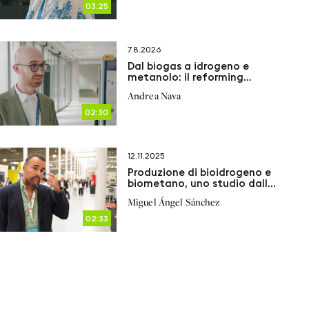
03:25
7.8.2026
Dal biogas a idrogeno e
metanolo: il reforming
elettrificato apre nuove
Andrea Nava
prospettive
02:30
12.11.2025
Produzione di bioidrogeno e
biometano, uno studio dalla
Spagna
Miguel Ángel Sánchez
02:33