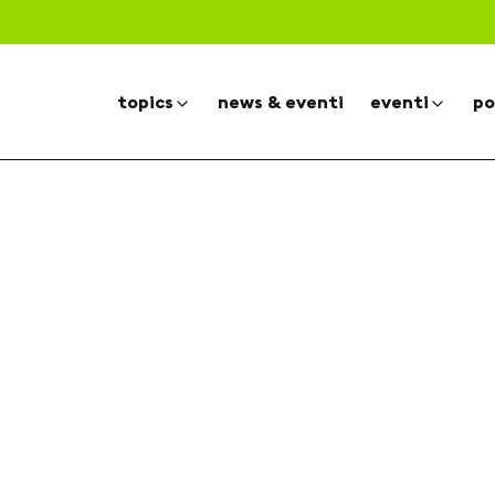
topics
news & eventi
eventi
po