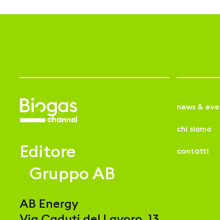
news & eve
chi siamo
Editore
contatti
Gruppo AB
AB Energy
Via Caduti del Lavoro, 13